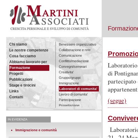
Formazione
Chi siamo
Benessere organizzativo
Collaborazione e rete
Le nostre competenze
Promozio
Comunicazione
Cosa facciamo
Conflitto/mediazione
Abbiamo lavorato per
Laboratorio
Convegni/seminari
Formazione
di Pontignan
Creativita'
Progetti
Gruppo/gruppi
partecipato 
Pubblicazioni
Immigrazione
Stage e tirocini
appartenenti
Laboratori di comunita'
Links
Lavoro di comunita'
Contatti
(segue)
Partecipazione
Progettazione
Ricerca
Convivere
Tutta la formazione
IN EVIDENZA
Laboratorio
Immigrazione e comunità
21- 24 Magg