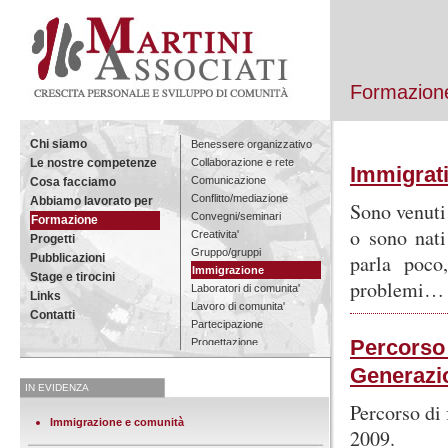
Formazione
Chi siamo
Benessere organizzativo
Collaborazione e rete
Le nostre competenze
Immigrati
Comunicazione
Cosa facciamo
Conflitto/mediazione
Abbiamo lavorato per
Sono venuti 
Convegni/seminari
Formazione
o sono nati
Creativita'
Progetti
Gruppo/gruppi
parla poco
Pubblicazioni
Immigrazione
Stage e tirocini
problemi
Laboratori di comunita'
Links
Lavoro di comunita'
Contatti
Partecipazione
Percorso 
Progettazione
Ricerca
Generazi
Tutta la formazione
IN EVIDENZA
Percorso di
Immigrazione e comunità
2009.