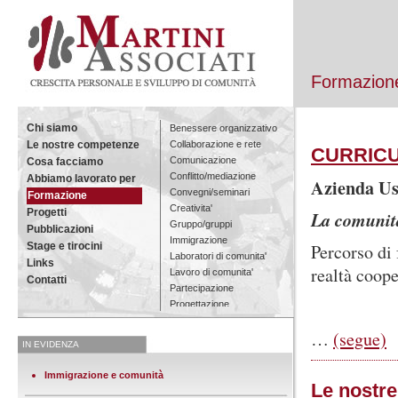
Formazione
Chi siamo
Benessere organizzativo
Collaborazione e rete
Le nostre competenze
CURRIC
Comunicazione
Cosa facciamo
Conflitto/mediazione
Abbiamo lavorato per
Azienda Usl
Convegni/seminari
Formazione
Creativita'
Progetti
La comunità
Gruppo/gruppi
Pubblicazioni
Immigrazione
Percorso di 
Stage e tirocini
Laboratori di comunita'
Links
realtà coope
Lavoro di comunita'
Contatti
Partecipazione
Progettazione
Ricerca
…
(segue)
Tutta la formazione
IN EVIDENZA
Immigrazione e comunità
Le nostre